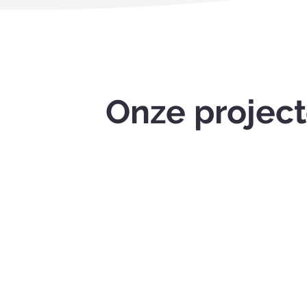
Onze projec
Women & Joy
Een maandelijkse ochtend voor
vrouwen van alle culturen, vol
creativiteit, gezelligheid en een goed
gesprek. Help jij dit mogelijk te maken