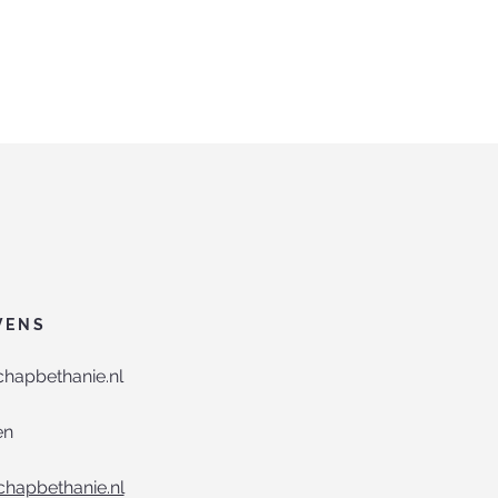
VENS
hapbethanie.nl
en
hapbethanie.nl